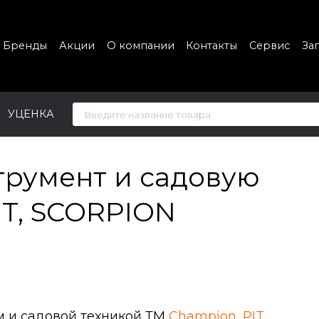
Бренды
Акции
О компании
Контакты
Сервис
За
УЦЕНКА
трумент и садовую
IT, SCORPION
 и садовой техникой ТМ
Champion
,
PIT
,