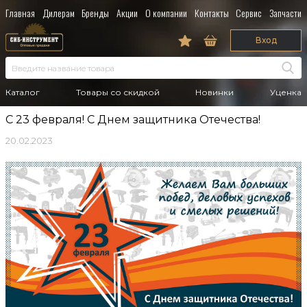
Главная
Дилерам
Бренды
Акции
О компании
Контакты
Сервис
Запчасти
Вход
Каталог
Товары со скидкой
Новинки
Уценка
С 23 февраля! С Днем защитника Отечества!
20.02.2023