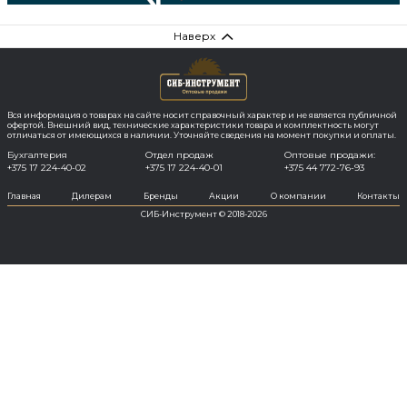
Наверх
Вся информация о товарах на сайте носит справочный характер и не является публичной
офертой. Внешний вид, технические характеристики товара и комплектность могут
отличаться от имеющихся в наличии. Уточняйте сведения на момент покупки и оплаты.
Бухгалтерия
Отдел продаж
Оптовые продажи:
+375 17 224-40-02
+375 17 224-40-01
+375 44 772-76-93
Главная
Дилерам
Бренды
Акции
О компании
Контакты
СИБ-Инструмент © 2018-2026