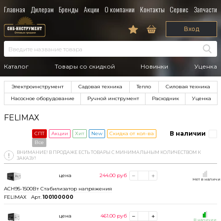
Главная
Дилерам
Бренды
Акции
О компании
Контакты
Сервис
Запчасти
Вход
Каталог
Товары со скидкой
Новинки
Уценка
Электроинструмент
Садовая техника
Тепло
Силовая техника
Насосное оборудование
Ручной инструмент
Расходник
Уценка
FELIMAХ
В наличии
СПТ
Акции
Хит
New
Скидка от кол-ва
Все
ВНИМАНИЕ! В ПРОДАЖЕ ЕСТЬ ТОВАРЫ С МИНИМАЛЬНЫМ КОЛИЧЕСТВОМ К
ЗАКАЗУ!
цена
244.00
руб
Нет в налич
ACH95-1500Вт Стабилизатор напряжения
FELIMAХ
Арт.
100100000
цена
461.00
руб
В наличии