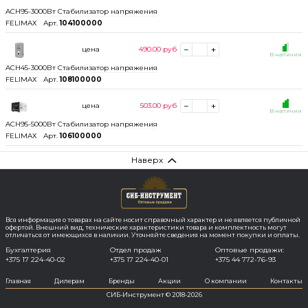
ACH95-3000Вт Стабилизатор напряжения
FELIMAХ
Арт.
104100000
цена
490.00
руб
В наличии
ACH45-3000Вт Стабилизатор напряжения
FELIMAХ
Арт.
108100000
цена
503.00
руб
В наличии
ACH95-5000Вт Стабилизатор напряжения
FELIMAХ
Арт.
106100000
Наверх
Вся информация о товарах на сайте носит справочный характер и не является публичной
офертой. Внешний вид, технические характеристики товара и комплектность могут
отличаться от имеющихся в наличии. Уточняйте сведения на момент покупки и оплаты.
Бухгалтерия
Отдел продаж
Оптовые продажи:
+375 17 224-40-02
+375 17 224-40-01
+375 44 772-76-93
Главная
Дилерам
Бренды
Акции
О компании
Контакты
СИБ-Инструмент © 2018-2026