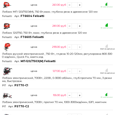
цена
261.00
руб
В наличии
Лобзик МП-120/750Э(М), 750 Вт,макс. глубина реза в древесине 120 мм
Felisatti
Арт.
FT6604 Felisatti
цена
281.00
руб
В наличии
Лобзик 120/750, 750 Вт, макс. глубина реза в древесине 120 мм
Felisatti
Арт.
FT6605 Felisatti
цена
293.00
руб
Нет в налич
Лобзик ручной электрический , 750 Вт., гл.реза 10-20-120мм, регулировка 800-300
0 ход/мин., Quick Fix, маятн.ход
Felisatti
Арт.
МП-120/750Э(М) Felisatti
цена
127.00
руб
Нет в налич
Лобзик электрический, 700Вт., 220В., 0-3000 об/мин., глуб.пропила 70 мм., 3 режи
ма, быстрозаж.
PIT
Арт.
PST70-C1
цена
155.00
руб
В наличии
Лобзик электрический, 700Вт, пропил 70 мм, 1000-3000ход/мин, БЗП, маятник
PIT
Арт.
PST70-C2