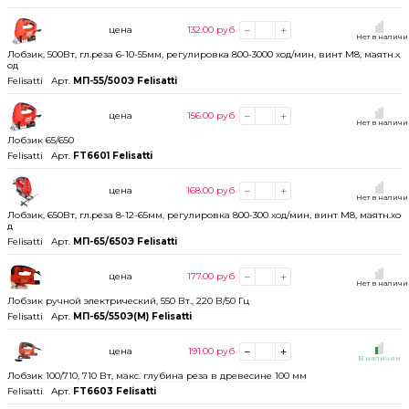
цена
132.00
руб
Нет в налич
Лобзик, 500Вт, гл.реза 6-10-55мм, регулировка 800-3000 ход/мин, винт М8, маятн.х
од
Felisatti
Арт.
МП-55/500Э Felisatti
цена
156.00
руб
Нет в налич
Лобзик 65/650
Felisatti
Арт.
FT6601 Felisatti
цена
168.00
руб
Нет в налич
Лобзик, 650Вт, гл.реза 8-12-65мм, регулировка 800-300 ход/мин, винт М8, маятн.хо
д
Felisatti
Арт.
МП-65/650Э Felisatti
цена
177.00
руб
Нет в налич
Лобзик ручной электрический, 550 Вт., 220 В/50 Гц
Felisatti
Арт.
МП-65/550Э(М) Felisatti
цена
191.00
руб
В наличии
Лобзик 100/710, 710 Вт, макс. глубина реза в древесине 100 мм
Felisatti
Арт.
FT6603 Felisatti