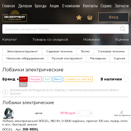
Главная
Дилерам
Бренды
Акции
О компании
Контакты
Сервис
Запчасти
Вход
Каталог
Товары со скидкой
Новинки
Уценка
Электроинструмент
Садовая техника
Тепло
Силовая техника
Насосное оборудование
Ручной инструмент
Расходник
Уценка
Лобзики электрические
Бренд
В наличии
СПТ
Акции
Хит
New
Скидка от кол-ва
Все
ВНИМАНИЕ! В ПРОДАЖЕ ЕСТЬ ТОВАРЫ С МИНИМАЛЬНЫМ КОЛИЧЕСТВОМ К
ЗАКАЗУ!
Лобзики электрические
цена
157.00
руб
Нет в налич
Лобзик электрический RÖGEL, 950 Вт, 0-3000 ход/мин, пропил 100 мм, лазер, лито
е осн., быстрый зажим
RÖGEL
Арт.
JSR-9510L