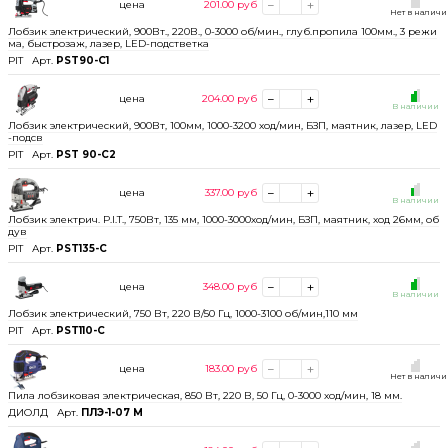
цена
201.00
руб
Нет в налич
Лобзик электрический, 900Вт., 220В., 0-3000 об/мин., глуб.пропила 100мм., 3 режи
ма, быстрозаж, лазер, LED-подстветка
PIT
Арт.
PST90-C1
цена
204.00
руб
В наличии
Лобзик электрический, 900Вт, 100мм, 1000-3200 ход/мин, БЗП, маятник, лазер, LED
-подсв
PIT
Арт.
PST 90-C2
цена
337.00
руб
В наличии
Лобзик электрич. P.I.T., 750Вт, 135 мм, 1000-3000ход/мин, БЗП, маятник, ход 26мм, об
дув
PIT
Арт.
PST135-C
цена
348.00
руб
В наличии
Лобзик электрический, 750 Вт, 220 В/50 Гц, 1000-3100 об/мин,110 мм
PIT
Арт.
PST110-C
цена
183.00
руб
Нет в налич
Пила лобзиковая электрическая, 850 Вт, 220 В, 50 Гц, 0-3000 ход/мин, 18 мм.
ДИОЛД
Арт.
ПЛЭ-1-07 М