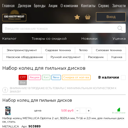
Главная
Дилерам
Бренды
Акции
О компании
Контакты
Сервис
Запчасти
Вход
Каталог
Товары со скидкой
Новинки
Уценка
Электроинструмент
Садовая техника
Тепло
Силовая техника
Насосное оборудование
Ручной инструмент
Расходник
Уценка
Набор колец для пильных дисков
В наличии
СПТ
Акции
Хит
New
Скидка от кол-ва
Все
ВНИМАНИЕ! В ПРОДАЖЕ ЕСТЬ ТОВАРЫ С МИНИМАЛЬНЫМ КОЛИЧЕСТВОМ К
ЗАКАЗУ!
Набор колец для пильных дисков
цена
5.00
руб
В наличии
Набор колец METALLICA Optima 2 шт, 30/25,4 мм, Т=1,6 и 2,0 мм, для пильных диск
ов, сталь
METALLICA
Арт.
903889