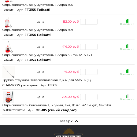
Опрыскиватель аккумуляторный Acqua 305
Felisatti
Арт.
FT3155 Felisatti
цена
152.00
руб
В наличии
Опрыскиватель аккумуляторный Acqua 309
Felisatti
Арт.
FT3156 Felisatti
цена
416.00
руб
В наличии
Опрыскиватель аккумуляторный Acqua 312mix MTS 18В
Felisatti
Арт.
FT3153 Felisatti
цена
49.00
руб
В наличии
Трубка струйная телескопическая, 2,65м для SA/SL12(16)
CHAMPION расходник
Арт.
C5215
цена
709.00
руб
В наличии
Опрыскиватель бензиновый, 3 л/мин, 16м, 1,8 л.с., 42 см.куб, бак 20л.
ЭНЕРГОПРОМ
Арт.
ОБ-815 (синий квадрат)
Наверх