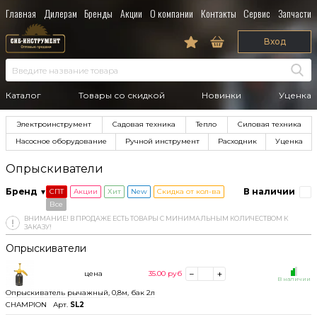
Главная
Дилерам
Бренды
Акции
О компании
Контакты
Сервис
Запчасти
Вход
Каталог
Товары со скидкой
Новинки
Уценка
Электроинструмент
Садовая техника
Тепло
Силовая техника
Насосное оборудование
Ручной инструмент
Расходник
Уценка
Опрыскиватели
Бренд
В наличии
СПТ
Акции
Хит
New
Скидка от кол-ва
Все
ВНИМАНИЕ! В ПРОДАЖЕ ЕСТЬ ТОВАРЫ С МИНИМАЛЬНЫМ КОЛИЧЕСТВОМ К
ЗАКАЗУ!
Опрыскиватели
цена
35.00
руб
В наличии
Опрыскиватель рычажный, 0,8м, бак 2л
CHAMPION
Арт.
SL2