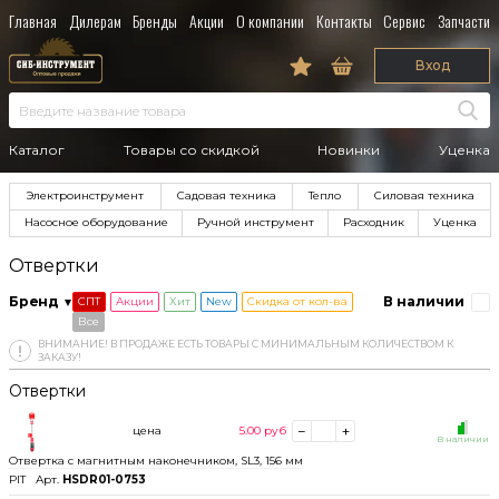
Главная
Дилерам
Бренды
Акции
О компании
Контакты
Сервис
Запчасти
Вход
Каталог
Товары со скидкой
Новинки
Уценка
Электроинструмент
Садовая техника
Тепло
Силовая техника
Насосное оборудование
Ручной инструмент
Расходник
Уценка
Отвертки
Бренд
В наличии
СПТ
Акции
Хит
New
Скидка от кол-ва
Все
ВНИМАНИЕ! В ПРОДАЖЕ ЕСТЬ ТОВАРЫ С МИНИМАЛЬНЫМ КОЛИЧЕСТВОМ К
ЗАКАЗУ!
Отвертки
цена
5.00
руб
В наличии
Отвертка с магнитным наконечником, SL3, 156 мм
PIT
Арт.
HSDR01-0753