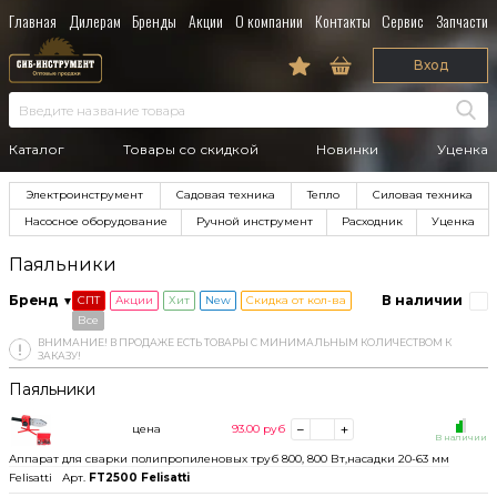
Главная
Дилерам
Бренды
Акции
О компании
Контакты
Сервис
Запчасти
Вход
Каталог
Товары со скидкой
Новинки
Уценка
Электроинструмент
Садовая техника
Тепло
Силовая техника
Насосное оборудование
Ручной инструмент
Расходник
Уценка
Паяльники
Бренд
В наличии
СПТ
Акции
Хит
New
Скидка от кол-ва
Все
ВНИМАНИЕ! В ПРОДАЖЕ ЕСТЬ ТОВАРЫ С МИНИМАЛЬНЫМ КОЛИЧЕСТВОМ К
ЗАКАЗУ!
Паяльники
цена
93.00
руб
В наличии
Аппарат для сварки полипропиленовых труб 800, 800 Вт,насадки 20-63 мм
Felisatti
Арт.
FT2500 Felisatti