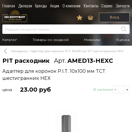
Главная
Дилерам
Бренды
Акции
О компании
Контакты
Сервис
Запчасти
Вход
Каталог
Товары со скидкой
Новинки
Уценка
Расходник
Адаптер для коронок P.I.T. 10x100 мм TCT шестигранник HEX
PIT расходник
Арт.
AMED13-HEXC
Адаптер для коронок P.I.T. 10x100 мм TCT
шестигранник HEX
23.00
руб
цена
В наличии