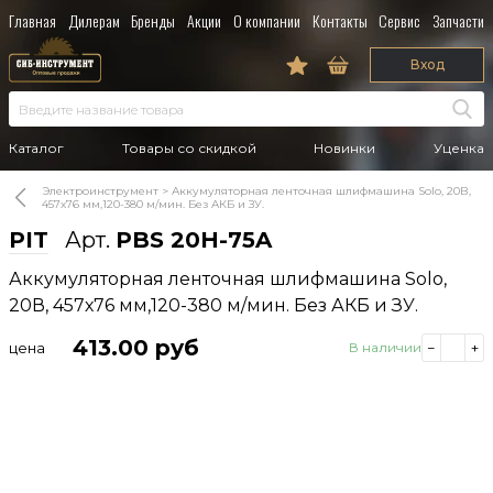
Главная
Дилерам
Бренды
Акции
О компании
Контакты
Сервис
Запчасти
Вход
Каталог
Товары со скидкой
Новинки
Уценка
Электроинструмент
Аккумуляторная ленточная шлифмашина Solo, 20В,
457х76 мм,120-380 м/мин. Без АКБ и ЗУ.
PIT
Арт.
PBS 20H-75A
Аккумуляторная ленточная шлифмашина Solo,
20В, 457х76 мм,120-380 м/мин. Без АКБ и ЗУ.
413.00
руб
цена
В наличии