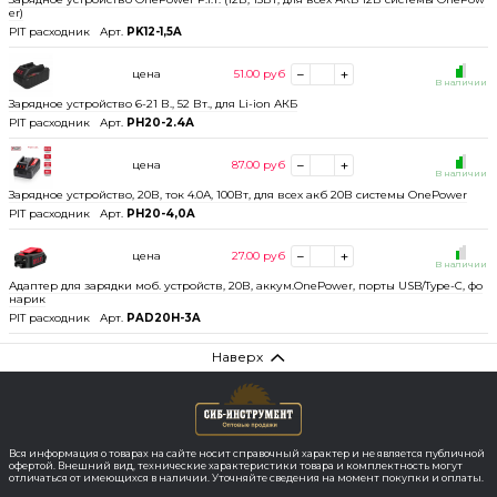
er)
PIT расходник
Арт.
PK12-1,5A
цена
51.00
руб
В наличии
Зарядное устройство 6-21 В., 52 Вт., для Li-ion АКБ
PIT расходник
Арт.
PH20-2.4А
цена
87.00
руб
В наличии
Зарядное устройство, 20В, ток 4.0А, 100Вт, для всех акб 20В системы OnePower
PIT расходник
Арт.
PH20-4,0A
цена
27.00
руб
В наличии
Адаптер для зарядки моб. устройств, 20В, аккум.OnePower, порты USB/Type-C, фо
нарик
PIT расходник
Арт.
PAD20H-3A
Наверх
Вся информация о товарах на сайте носит справочный характер и не является публичной
офертой. Внешний вид, технические характеристики товара и комплектность могут
отличаться от имеющихся в наличии. Уточняйте сведения на момент покупки и оплаты.