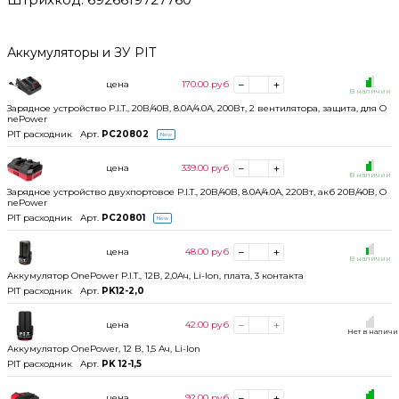
Аккумуляторы и ЗУ PIT
цена
170.00
руб
В наличии
Зарядное устройство P.I.T., 20В/40В, 8.0А/4.0А, 200Вт, 2 вентилятора, защита, для O
nePower
PIT расходник
Арт.
PC20802
New
цена
339.00
руб
В наличии
Зарядное устройство двухпортовое P.I.T., 20В/40В, 8.0А/4.0А, 220Вт, акб 20В/40В, O
nePower
PIT расходник
Арт.
PC20801
New
цена
48.00
руб
В наличии
Аккумулятор OnePower P.I.T., 12В, 2,0Ач, Li-Ion, плата, 3 контакта
PIT расходник
Арт.
PK12-2,0
цена
42.00
руб
Нет в налич
Аккумулятор OnePower, 12 В, 1,5 Ач, Li-Ion
PIT расходник
Арт.
PK 12-1,5
цена
92.00
руб