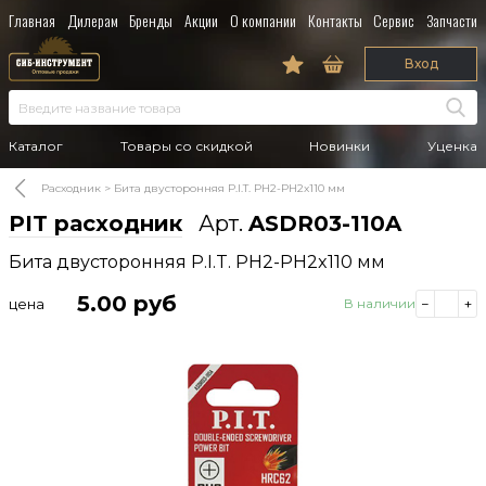
Главная
Дилерам
Бренды
Акции
О компании
Контакты
Сервис
Запчасти
Вход
Каталог
Товары со скидкой
Новинки
Уценка
Расходник
Бита двусторонняя P.I.T. PH2-PH2x110 мм
PIT расходник
Арт.
ASDR03-110A
Бита двусторонняя P.I.T. PH2-PH2x110 мм
5.00
руб
цена
В наличии