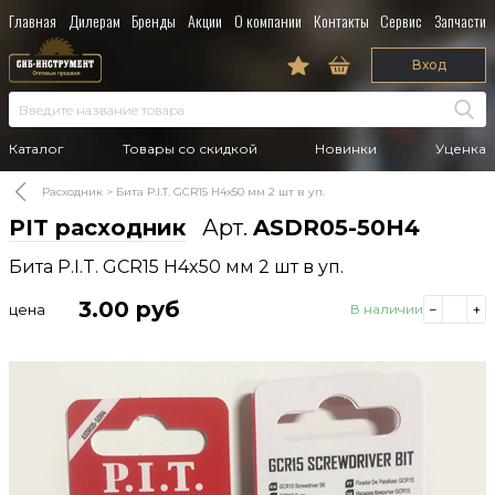
Главная
Дилерам
Бренды
Акции
О компании
Контакты
Сервис
Запчасти
Вход
Каталог
Товары со скидкой
Новинки
Уценка
Расходник
Бита P.I.T. GCR15 H4x50 мм 2 шт в уп.
PIT расходник
Арт.
ASDR05-50H4
Бита P.I.T. GCR15 H4x50 мм 2 шт в уп.
3.00
руб
цена
В наличии