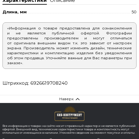
Характеристики
Описание
Длина, мм
50
«Информация о товаре предоставлена для ознакомления
и не является публичной офертой. Фотографии
предоставлены производителем и могут отличаться
от оригинала внешним видом т.к. это зависит от настроек
экрана. Производитель может изменять дизайн, технические
характеристики и комплектацию изделия без уведомления
об этом продавца. Уточняйте важные для Вас параметры при
заказе».
Штрихкод: 6926619708240
Наверх
Вся информация о товарах на сайте носит справочный характер и не является публичной
офертой. Внешний вид, технические характеристики товара и комплектность могут
отличаться от имеющихся в наличии. Уточняйте сведения на момент покупки и оплаты.