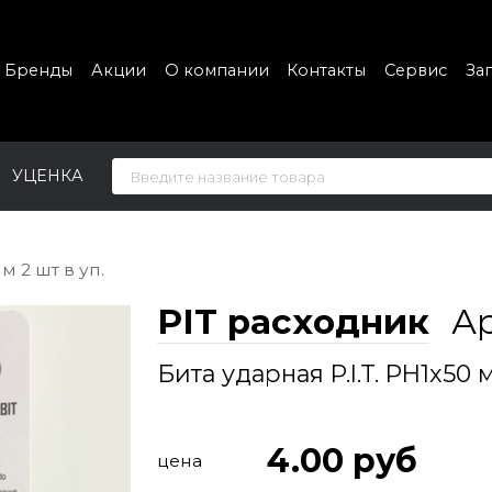
Бренды
Акции
О компании
Контакты
Сервис
За
УЦЕНКА
м 2 шт в уп.
PIT расходник
А
Бита ударная P.I.T. PH1x50 
4.00
руб
цена