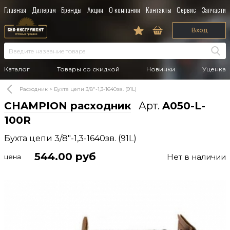
Главная
Дилерам
Бренды
Акции
О компании
Контакты
Сервис
Запчасти
Вход
Каталог
Товары со скидкой
Новинки
Уценка
Расходник
Бухта цепи 3/8"-1,3-1640зв. (91L)
CHAMPION расходник
Арт.
A050-L-
100R
Бухта цепи 3/8"-1,3-1640зв. (91L)
544.00
руб
Нет в наличии
цена