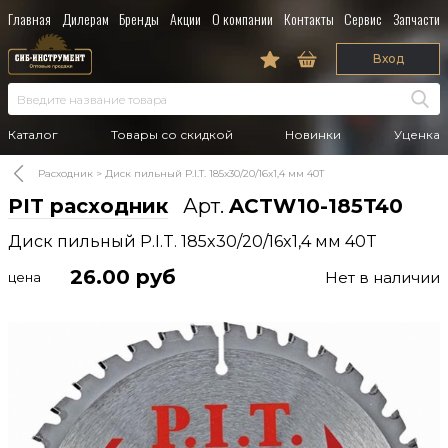
Главная
Дилерам
Бренды
Акции
О компании
Контакты
Сервис
Запчасти
Вход
Каталог
Товары со скидкой
Новинки
Уценка
Расходник
Диск пильный P.I.T. 185x30/20/16x1,4 мм 40T
PIT расходник
Арт.
ACTW10-185T40
Диск пильный P.I.T. 185x30/20/16x1,4 мм 40T
26.00
руб
Нет в наличии
цена