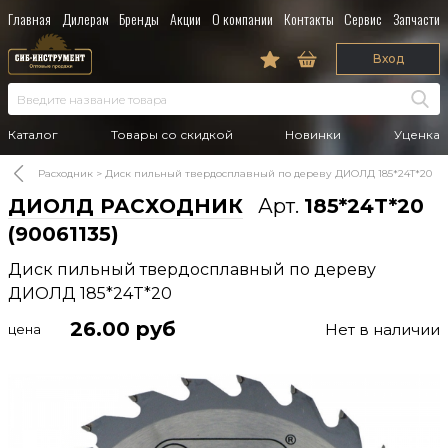
Главная
Дилерам
Бренды
Акции
О компании
Контакты
Сервис
Запчасти
Вход
Каталог
Товары со скидкой
Новинки
Уценка
Расходник
Диск пильный твердосплавный по дереву ДИОЛД 185*24T*20
ДИОЛД РАСХОДНИК
Арт.
185*24T*20
(90061135)
Диск пильный твердосплавный по дереву
ДИОЛД 185*24T*20
26.00
руб
Нет в наличии
цена