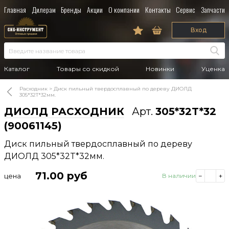
Главная
Дилерам
Бренды
Акции
О компании
Контакты
Сервис
Запчасти
Вход
Каталог
Товары со скидкой
Новинки
Уценка
Расходник
Диск пильный твердосплавный по дереву ДИОЛД
305*32T*32мм.
ДИОЛД РАСХОДНИК
Арт.
305*32T*32
(90061145)
Диск пильный твердосплавный по дереву
ДИОЛД 305*32T*32мм.
71.00
руб
цена
В наличии