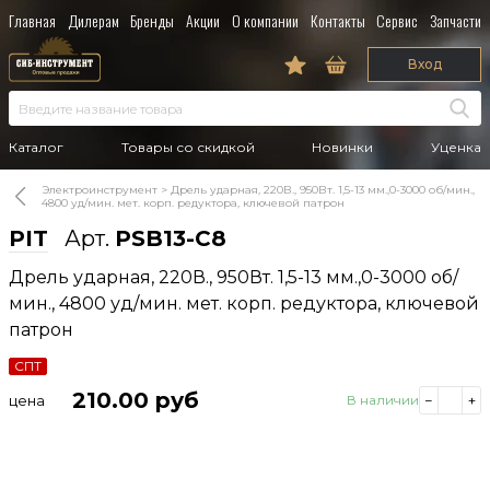
Главная
Дилерам
Бренды
Акции
О компании
Контакты
Сервис
Запчасти
Вход
Каталог
Товары со скидкой
Новинки
Уценка
Электроинструмент
Дрель ударная, 220В., 950Вт. 1,5-13 мм.,0-3000 об/мин.,
4800 уд/мин. мет. корп. редуктора, ключевой патрон
PIT
Арт.
PSB13-C8
Дрель ударная, 220В., 950Вт. 1,5-13 мм.,0-3000 об/
мин., 4800 уд/мин. мет. корп. редуктора, ключевой
патрон
СПТ
210.00
руб
цена
В наличии