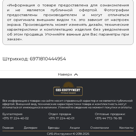
«Информация о товаре предоставлена для ознакомления
и не является публичной офертой. Фотографии
предоставлены производителем и могут отличаться
от оригинала внешним видом т.к. это зависит от настроек
экрана. Производитель может изменять дизайн, технические
характеристики и комплектацию изделия без уведомления
об этом продавца. Уточняйте важные для Вас параметры при
заказе».
Штрихкод: 6971810444954
Наверх
Вся информация о товарах на сайте носит справочный характер и не является публичной
офертой. Внешний вид, технические характеристики товара и комплектность могут
отличаться от имеющихся в наличии. Уточняйте сведения на момент покупки и оплаты.
Бухгалтерия
Отдел продаж
Оптовые продажи:
+375 17 224-40-02
+375 17 224-40-01
+375 44 772-76-93
Главная
Дилерам
Бренды
Акции
О компании
Контакты
СИБ-Инструмент © 2018-2026