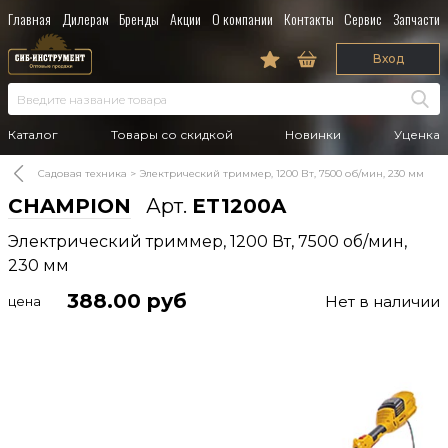
Главная
Дилерам
Бренды
Акции
О компании
Контакты
Сервис
Запчасти
Вход
Каталог
Товары со скидкой
Новинки
Уценка
Садовая техника
Электрический триммер, 1200 Вт, 7500 об/мин, 230 мм
CHAMPION
Арт.
ET1200A
Электрический триммер, 1200 Вт, 7500 об/мин,
230 мм
388.00
руб
Нет в наличии
цена