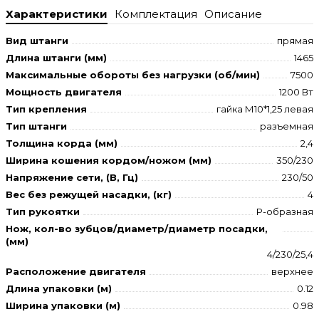
Характеристики
Комплектация
Описание
Вид штанги
прямая
Длина штанги (мм)
1465
Максимальные обороты без нагрузки (об/мин)
7500
Мощность двигателя
1200 Вт
Тип крепления
гайка М10*1,25 левая
Тип штанги
разъемная
Толщина корда (мм)
2,4
Ширина кошения кордом/ножом (мм)
350/230
Напряжение сети, (В, Гц)
230/50
Вес без режущей насадки, (кг)
4
Тип рукоятки
Р-образная
Нож, кол-во зубцов/диаметр/диаметр посадки,
(мм)
4/230/25,4
Расположение двигателя
верхнее
Длина упаковки (м)
0.12
Ширина упаковки (м)
0.98