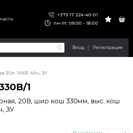
+375 17 224-40-01
пчасти
пн-пт: 09:00 - 18:00
Вход
Регистрация
в 30л. 1АКБ 4Ач, ЗУ
330B/1
рная, 20В, шир кош 330мм, выс. кош
ч, ЗУ
В наличии