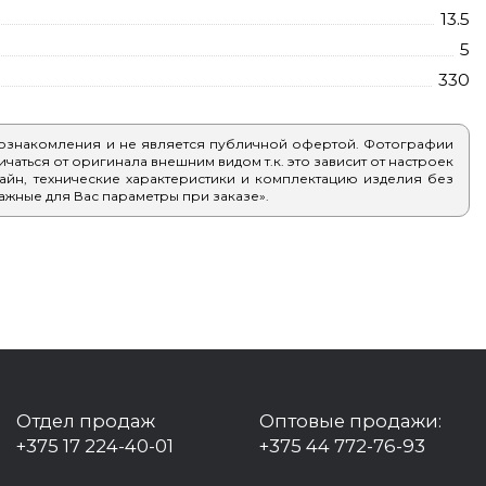
13.5
5
330
 ознакомления и не является публичной офертой. Фотографии
аться от оригинала внешним видом т.к. это зависит от настроек
айн, технические характеристики и комплектацию изделия без
ажные для Вас параметры при заказе».
Отдел продаж
Оптовые продажи:
+375 17 224-40-01
+375 44 772-76-93