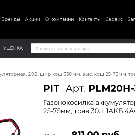
Бренды
Акции
О компании
Контакты
Сервис
За
УЦЕНКА
ляторная, 20В, шир кош 330мм, выс. кош 25-75мм, тра
PIT
Арт.
PLM20H-
Газонокосилка аккумулято
25-75мм, трав 30л. 1АКБ 4А
811.00
руб
цена