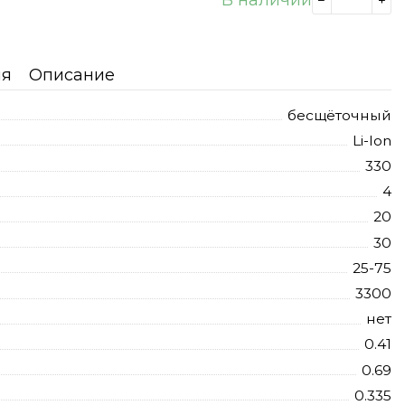
ия
Описание
бесщёточный
Li-Ion
330
4
20
30
25-75
3300
нет
0.41
0.69
0.335