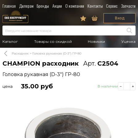
Главная
Дилерам
Бренды
Акции
О компании
Контакты
Сервис
Запчасти
Вход
Каталог
Товары со скидкой
Новинки
Уценка
Расходник
Головка рукавная (D-3") ГР-80
CHAMPION расходник
Арт.
C2504
Головка рукавная (D-3") ГР-80
35.00
руб
цена
В наличии