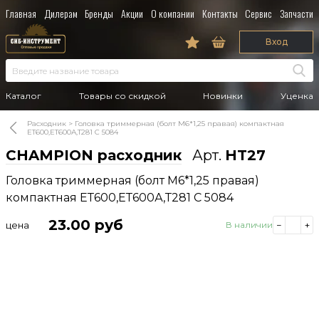
Главная
Дилерам
Бренды
Акции
О компании
Контакты
Сервис
Запчасти
Вход
Каталог
Товары со скидкой
Новинки
Уценка
Расходник
Головка триммерная (болт М6*1,25 правая) компактная
ЕТ600,ЕТ600А,Т281 C 5084
CHAMPION расходник
Арт.
HT27
Головка триммерная (болт М6*1,25 правая)
компактная ЕТ600,ЕТ600А,Т281 C 5084
23.00
руб
цена
В наличии