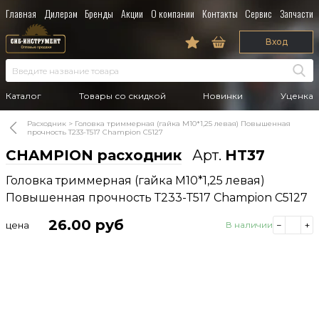
Главная
Дилерам
Бренды
Акции
О компании
Контакты
Сервис
Запчасти
Вход
Каталог
Товары со скидкой
Новинки
Уценка
Расходник
Головка триммерная (гайка М10*1,25 левая) Повышенная
прочность Т233-Т517 Champion C5127
CHAMPION расходник
Арт.
HT37
Головка триммерная (гайка М10*1,25 левая)
Повышенная прочность Т233-Т517 Champion C5127
26.00
руб
цена
В наличии