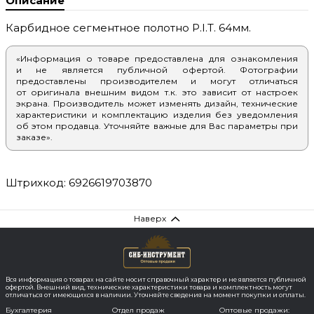
Описание
Карбидное сегментное полотно P.I.T. 64мм.
«Информация о товаре предоставлена для ознакомления
и не является публичной офертой. Фотографии
предоставлены производителем и могут отличаться
от оригинала внешним видом т.к. это зависит от настроек
экрана. Производитель может изменять дизайн, технические
характеристики и комплектацию изделия без уведомления
об этом продавца. Уточняйте важные для Вас параметры при
заказе».
Штрихкод: 6926619703870
Наверх
Вся информация о товарах на сайте носит справочный характер и не является публичной
офертой. Внешний вид, технические характеристики товара и комплектность могут
отличаться от имеющихся в наличии. Уточняйте сведения на момент покупки и оплаты.
Бухгалтерия
Отдел продаж
Оптовые продажи: