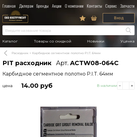
Главная
Дилерам
Бренды
Акции
О компании
Контакты
Сервис
Запчасти
Вход
Каталог
Товары со скидкой
Новинки
Уценка
Расходник
Карбидное сегментное полотно P.I.T. 64мм
PIT расходник
Арт.
ACTW08-064C
Карбидное сегментное полотно P.I.T. 64мм
14.00
руб
цена
В наличии