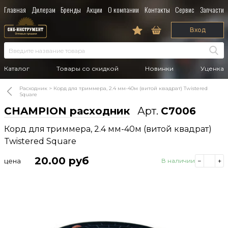
Главная
Дилерам
Бренды
Акции
О компании
Контакты
Сервис
Запчасти
Вход
Каталог
Товары со скидкой
Новинки
Уценка
Расходник
Корд для триммера, 2.4 мм-40м (витой квадрат) Twistered
Square
CHAMPION расходник
Арт.
C7006
Корд для триммера, 2.4 мм-40м (витой квадрат)
Twistered Square
20.00
руб
цена
В наличии