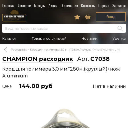
Главная
Дилерам
Бренды
Акции
О компании
Контакты
Сервис
Запчасти
Вход
Каталог
Товары со скидкой
Новинки
Уценка
Расходник
Корд для триммера 3,0 мм.*280м.(круглый)+нож Aluminium
CHAMPION расходник
Арт.
C7038
Корд для триммера 3,0 мм.*280м.(круглый)+нож
Aluminium
144.00
руб
Нет в наличии
цена