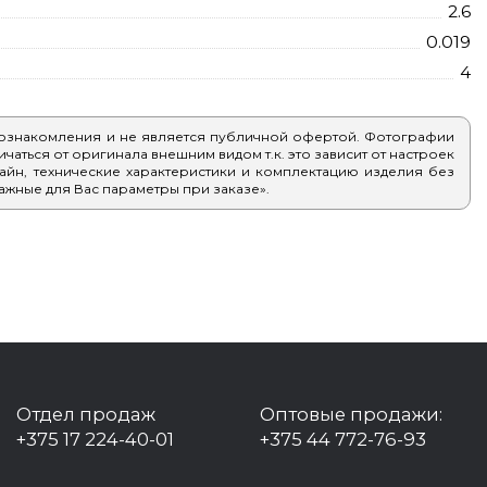
2.6
0.019
4
 ознакомления и не является публичной офертой. Фотографии
аться от оригинала внешним видом т.к. это зависит от настроек
айн, технические характеристики и комплектацию изделия без
ажные для Вас параметры при заказе».
Отдел продаж
Оптовые продажи:
+375 17 224-40-01
+375 44 772-76-93