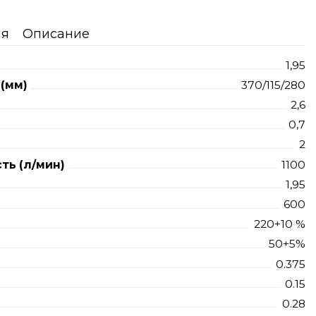
ия
Описание
1,95
(мм)
370/115/280
2,6
0,7
2
ть (л/мин)
1100
1,95
600
220+10 %
50+5%
0.375
0.15
0.28