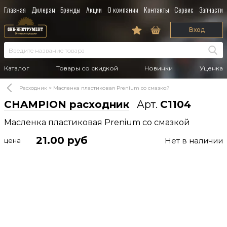
Главная
Дилерам
Бренды
Акции
О компании
Контакты
Сервис
Запчасти
Вход
Каталог
Товары со скидкой
Новинки
Уценка
Расходник
Масленка пластиковая Prenium со смазкой
CHAMPION расходник
Арт.
C1104
Масленка пластиковая Prenium со смазкой
21.00
руб
Нет в наличии
цена