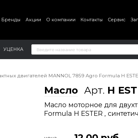
Бренды
Акции
О компании
Контакты
Сервис
За
УЦЕНКА
ктных двигателей MANNOL 7859 Agro Formula H ESTER 
Масло
Арт.
H EST
Масло моторное для двухт
Formula H ESTER , синтетич
12.00
руб
цена