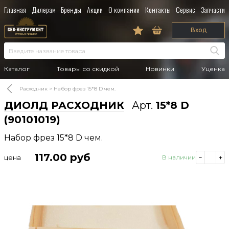
Главная
Дилерам
Бренды
Акции
О компании
Контакты
Сервис
Запчасти
Вход
Каталог
Товары со скидкой
Новинки
Уценка
Расходник
Набор фрез 15*8 D чем.
ДИОЛД РАСХОДНИК
Арт.
15*8 D
(90101019)
Набор фрез 15*8 D чем.
117.00
руб
цена
В наличии