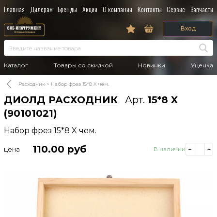
Главная
Дилерам
Бренды
Акции
О компании
Контакты
Сервис
Запчасти
Вход
Каталог
Товары со скидкой
Новинки
Уценка
Расходник
Набор фрез 15*8 X чем.
ДИОЛД РАСХОДНИК
Арт.
15*8 X
(90101021)
Набор фрез 15*8 X чем.
110.00
руб
цена
В наличии