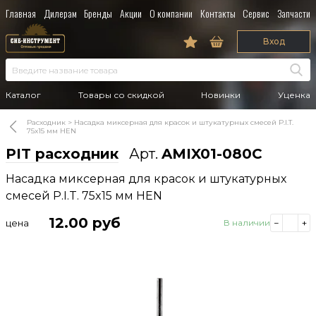
Главная
Дилерам
Бренды
Акции
О компании
Контакты
Сервис
Запчасти
Вход
Каталог
Товары со скидкой
Новинки
Уценка
Расходник
Насадка миксерная для красок и штукатурных смесей P.I.T.
75x15 мм HEN
PIT расходник
Арт.
AMIX01-080C
Насадка миксерная для красок и штукатурных
смесей P.I.T. 75x15 мм HEN
12.00
руб
цена
В наличии