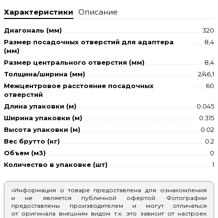
Характеристики
Описание
Диагональ (мм)
320
Размер посадочных отверстий для адаптера
8,4
(мм)
Размер центрального отверстия (мм)
8,4
Толщина/ширина (мм)
2/46,1
Межцентровое расстояние посадочных
60
отверстий
Длина упаковки (м)
0.045
Ширина упаковки (м)
0.315
Высота упаковки (м)
0.02
Вес брутто (кг)
0.2
Объем (м3)
0
Количество в упаковке (шт)
1
«Информация о товаре предоставлена для ознакомления
и не является публичной офертой. Фотографии
предоставлены производителем и могут отличаться
от оригинала внешним видом т.к. это зависит от настроек