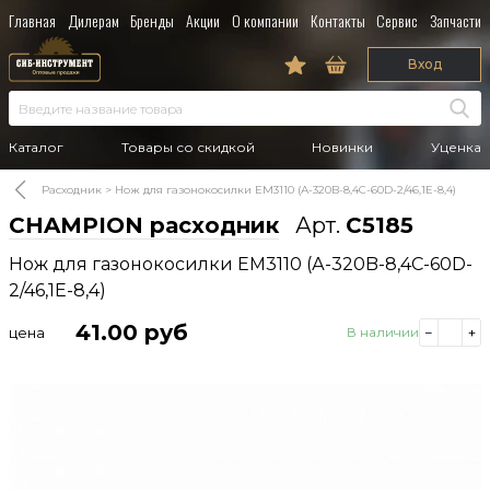
Главная
Дилерам
Бренды
Акции
О компании
Контакты
Сервис
Запчасти
Вход
Каталог
Товары со скидкой
Новинки
Уценка
Расходник
Нож для газонокосилки EM3110 (А-320B-8,4C-60D-2/46,1E-8,4)
CHAMPION расходник
Арт.
C5185
Нож для газонокосилки EM3110 (А-320B-8,4C-60D-
2/46,1E-8,4)
41.00
руб
цена
В наличии