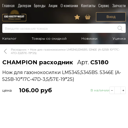
Главная
Дилерам
Бренды
Акции
О компании
Контакты
Сервис
Запчасти
Вход
Каталог
Товары со скидкой
Новинки
Уценка
Расходник
Нож для газонокосилки LM5345,5345BS. 5346E (A-525B-10*17C-
47D-3,5/57E-19*25)
CHAMPION расходник
Арт.
C5180
Нож для газонокосилки LM5345,5345BS. 5346E (A-
525B-10*17C-47D-3,5/57E-19*25)
106.00
руб
цена
В наличии