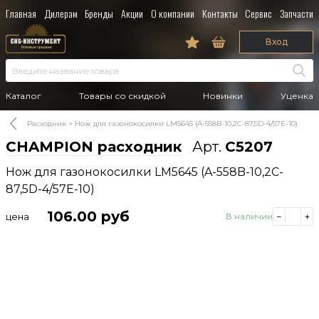
Главная
Дилерам
Бренды
Акции
О компании
Контакты
Сервис
Запчасти
Вход
Каталог
Товары со скидкой
Новинки
Уценка
Расходник
Нож для газонокосилки LM5645 (A-558B-10,2C-87,5D-4/57E-10)
CHAMPION расходник
Арт.
C5207
Нож для газонокосилки LM5645 (A-558B-10,2C-
87,5D-4/57E-10)
106.00
руб
цена
В наличии