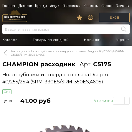
Главная
Дилерам
Бренды
Акции
О компании
Контакты
Сервис
Запчасти
Вход
Каталог
Товары со скидкой
Новинки
Уценка
Расходник
Нож с зубцами из твердого сплава Dragon 40/255/25,4 (SRM-
330ES/SRM-350ES,4605)
CHAMPION расходник
Арт.
C5175
Нож с зубцами из твердого сплава Dragon
40/255/25,4 (SRM-330ES/SRM-350ES,4605)
Хит
41.00
руб
цена
В наличии