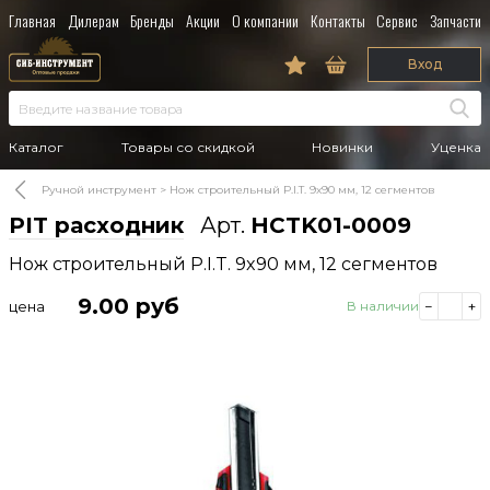
Главная
Дилерам
Бренды
Акции
О компании
Контакты
Сервис
Запчасти
Вход
Каталог
Товары со скидкой
Новинки
Уценка
Ручной инструмент
Нож строительный P.I.T. 9x90 мм, 12 сегментов
PIT расходник
Арт.
HCTK01-0009
Нож строительный P.I.T. 9x90 мм, 12 сегментов
9.00
руб
цена
В наличии