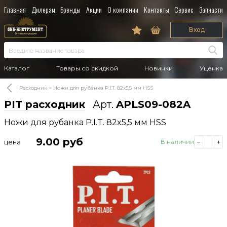
Главная
Дилерам
Бренды
Акции
О компании
Контакты
Сервис
Запчасти
Вход
Каталог
Товары со скидкой
Новинки
Уценка
Расходник
Ножи для рубанка P.I.T. 82x5,5 мм HSS
PIT расходник
Арт.
APLS09-082A
Ножи для рубанка P.I.T. 82x5,5 мм HSS
9.00
руб
цена
В наличии