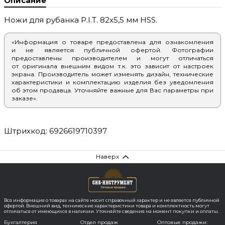
Описание
Ножи для рубанка P.I.T. 82x5,5 мм HSS.
«Информация о товаре предоставлена для ознакомления
и не является публичной офертой. Фотографии
предоставлены производителем и могут отличаться
от оригинала внешним видом т.к. это зависит от настроек
экрана. Производитель может изменять дизайн, технические
характеристики и комплектацию изделия без уведомления
об этом продавца. Уточняйте важные для Вас параметры при
заказе».
Штрихкод: 6926619710397
Наверх
Вся информация о товарах на сайте носит справочный характер и не является публичной
офертой. Внешний вид, технические характеристики товара и комплектность могут
отличаться от имеющихся в наличии. Уточняйте сведения на момент покупки и оплаты.
Бухгалтерия
Отдел продаж
Оптовые продажи: