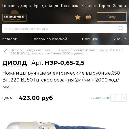
Главная
Дилерам
Бренды
Акции
О компании
Контакты
Сервис
Запчасти
Вход
Каталог
Товары со скидкой
Новинки
Уценка
Электроинструмент
Ножницы ручные электрические вырубные,650 Вт.,
220 В., 50 Гц.,скор.резания 2м/мин.,2000 ход/мин.
ДИОЛД
Арт.
НЭР-0,65-2,5
Ножницы ручные электрические вырубные,650
Вт., 220 В., 50 Гц.,скор.резания 2м/мин.,2000 ход/
мин.
423.00
руб
цена
В наличии