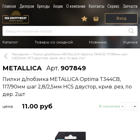
Главная
Дилерам
Бренды
Акции
О компании
Контакты
Сервис
Запчасти
Вход
Каталог
Товары со скидкой
Новинки
Уценка
Расходник
Пилки д/лобзика METALLICA Optima T344CB, 117/90мм шаг
2,8/2,5мм HCS двустор, крив. рез, по дер. 2шт
METALLICA
Арт.
907849
Пилки д/лобзика METALLICA Optima T344CB,
117/90мм шаг 2,8/2,5мм HCS двустор, крив. рез, по
дер. 2шт
11.00
руб
цена
В наличии