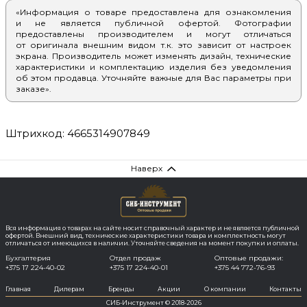
«Информация о товаре предоставлена для ознакомления
и не является публичной офертой. Фотографии
предоставлены производителем и могут отличаться
от оригинала внешним видом т.к. это зависит от настроек
экрана. Производитель может изменять дизайн, технические
характеристики и комплектацию изделия без уведомления
об этом продавца. Уточняйте важные для Вас параметры при
заказе».
Штрихкод: 4665314907849
Наверх
Вся информация о товарах на сайте носит справочный характер и не является публичной
офертой. Внешний вид, технические характеристики товара и комплектность могут
отличаться от имеющихся в наличии. Уточняйте сведения на момент покупки и оплаты.
Бухгалтерия
Отдел продаж
Оптовые продажи:
+375 17 224-40-02
+375 17 224-40-01
+375 44 772-76-93
Главная
Дилерам
Бренды
Акции
О компании
Контакты
СИБ-Инструмент © 2018-2026