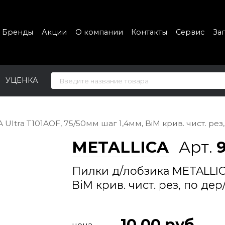
Бренды
Акции
О компании
Контакты
Сервис
За
УЦЕНКА
Ultra T101AOF, 75/50мм шаг 1,4мм, BiM крив. чист. ре
METALLICA
Арт.
Пилки д/лобзика METALLICA
BiM крив. чист. рез, по д
10.00
руб
цена