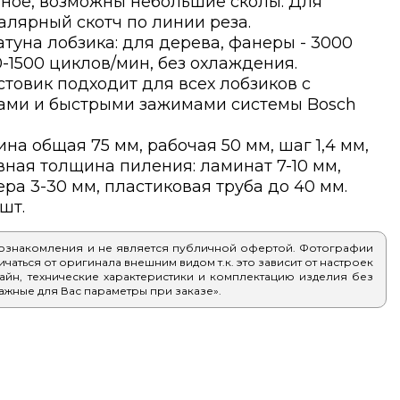
нное, возможны небольшие сколы. Для
лярный скотч по линии реза.
туна лобзика: для дерева, фанеры - 3000
-1500 циклов/мин, без охлаждения.
товик подходит для всех лобзиков с
ами и быстрыми зажимами системы Bosch
на общая 75 мм, рабочая 50 мм, шаг 1,4 мм,
ная толщина пиления: ламинат 7-10 мм,
ра 3-30 мм, пластиковая труба до 40 мм.
шт.
 ознакомления и не является публичной офертой. Фотографии
аться от оригинала внешним видом т.к. это зависит от настроек
айн, технические характеристики и комплектацию изделия без
ажные для Вас параметры при заказе».