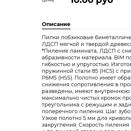
Описание
Пилки лобзиковые биметалличе
ЛДСП мягкой и твердой древеси
*Пиление ламината, ЛДСП с сн
абразивности материала. BiM п
гибкостью и упругостью. Изгот
пружинной стали 85 (HCS) с п
Р6М5 (HSS). Полотно имеет об
снижения сопротивления в проп
разведены, имеют внутреннюю 
максимально чистых кромок пр
треугольника с режущим и задн
поперечного пиления. Шаг зубов 
Узкое полотно 5 мм для криво
закругления. Скорость пиления