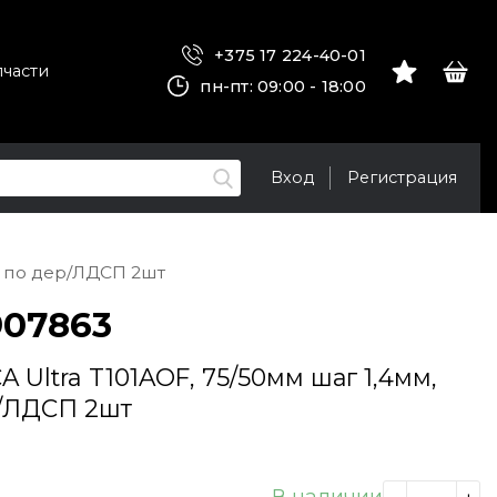
+375 17 224-40-01
пчасти
пн-пт: 09:00 - 18:00
Вход
Регистрация
з, по дер/ЛДСП 2шт
907863
 Ultra T101AOF, 75/50мм шаг 1,4мм,
ер/ЛДСП 2шт
В наличии