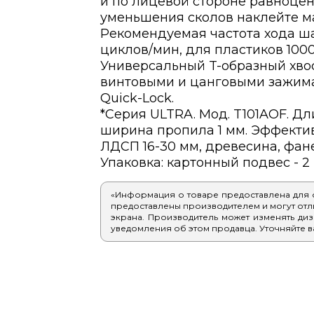
и по лицевой стороне равноце
уменьшения сколов наклейте ма
Рекомендуемая частота хода ша
циклов/мин, для пластиков 1000
Универсальный T-образный хвос
винтовыми и цанговыми зажим
Quick-Lock.
*Серия ULTRA. Мод. T101AOF. Дли
ширина пропила 1 мм. Эффектив
ЛДСП 16-30 мм, древесина, фане
Упаковка: картонный подвес - 2 
«Информация о товаре предоставлена для
предоставлены производителем и могут отлич
экрана. Производитель может изменять диз
уведомления об этом продавца. Уточняйте в