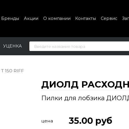
Бренды
Акции
О компании
Контакты
Сервис
За
УЦЕНКА
T 150 RIFF
ДИОЛД РАСХОД
Пилки для лобзика ДИОЛД 
35.00
руб
цена