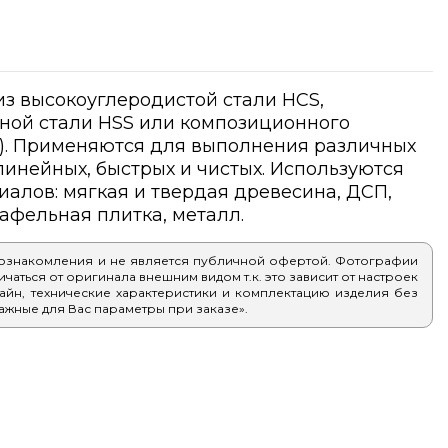
з высокоуглеродистой стали HCS,
ной стали HSS или композиционного
S). Применяются для выполнения различных
линейных, быстрых и чистых. Используются
алов: мягкая и твердая древесина, ДСП,
кафельная плитка, металл.
 ознакомления и не является публичной офертой. Фотографии
аться от оригинала внешним видом т.к. это зависит от настроек
айн, технические характеристики и комплектацию изделия без
ажные для Вас параметры при заказе».