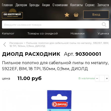
Главная
Дилерам
Бренды
Акции
О компании
Контакты
Сервис
Запчасти
Вход
Каталог
Товары со скидкой
Новинки
Уценка
Расходник
Пильное полотно для сабельной пилы по металлу, S922EF, BIM,
18 TPI, 150мм, 0,9мм, ДИОЛД
ДИОЛД РАСХОДНИК
Арт.
90300001
Пильное полотно для сабельной пилы по металлу,
S922EF, BIM, 18 TPI, 150мм, 0,9мм, ДИОЛД
11.00
руб
цена
В наличии