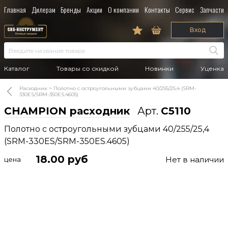
Главная
Дилерам
Бренды
Акции
О компании
Контакты
Сервис
Запчасти
Вход
Каталог
Товары со скидкой
Новинки
Уценка
Расходник
Полотно с остроугольными зубцами 40/255/25,4 (SRM-
330ES/SRM-350ES.4605)
CHAMPION расходник
Арт.
C5110
Полотно с остроугольными зубцами 40/255/25,4
(SRM-330ES/SRM-350ES.4605)
18.00
руб
Нет в наличии
цена