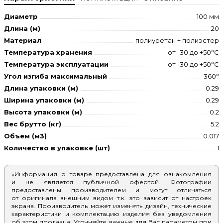
Диаметр
100 мм
Длина (м)
20
Материал
полиуретан + полиэстер
Температура хранения
от -30 до +50°С
Температура эксплуатации
от -30 до +50°С
Угол изгиба максимальный
360°
Длина упаковки (м)
0.29
Ширина упаковки (м)
0.29
Высота упаковки (м)
0.2
Вес брутто (кг)
5.2
Объем (м3)
0.017
Количество в упаковке (шт)
1
«Информация о товаре предоставлена для ознакомления
и не является публичной офертой. Фотографии
предоставлены производителем и могут отличаться
от оригинала внешним видом т.к. это зависит от настроек
экрана. Производитель может изменять дизайн, технические
характеристики и комплектацию изделия без уведомления
об этом продавца. Уточняйте важные для Вас параметры при