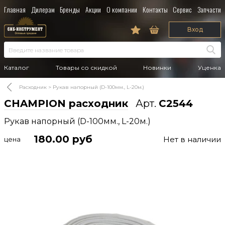
Главная
Дилерам
Бренды
Акции
О компании
Контакты
Сервис
Запчасти
Вход
Каталог
Товары со скидкой
Новинки
Уценка
Расходник
Рукав напорный (D-100мм., L-20м.)
CHAMPION расходник
Арт.
C2544
Рукав напорный (D-100мм., L-20м.)
180.00
руб
Нет в наличии
цена