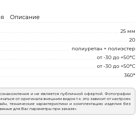
ия
Описание
25 мм
20
полиуретан + полиэстер
от -30 до +50°С
от -30 до +50°С
360°
 ознакомления и не является публичной офертой. Фотографии
аться от оригинала внешним видом т.к. это зависит от настроек
айн, технические характеристики и комплектацию изделия без
ажные для Вас параметры при заказе».