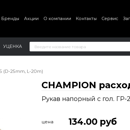
Бренды
Акции
О компании
Контакты
Сервис
За
УЦЕНКА
5 (D-25mm, L-20m)
CHAMPION расхо
Рукав напорный с гол. ГР-
134.00
руб
цена