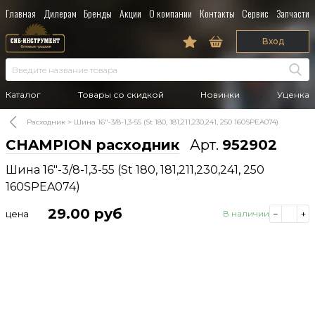
Главная
Дилерам
Бренды
Акции
О компании
Контакты
Сервис
Запчасти
Вход
Каталог
Товары со скидкой
Новинки
Уценка
Расходник
Шина 16"-3/8-1,3-55 (St 180, 181,211,230,241, 250 160SPEA074)
CHAMPION расходник
Арт.
952902
Шина 16"-3/8-1,3-55 (St 180, 181,211,230,241, 250
160SPEA074)
29.00
руб
цена
В наличии