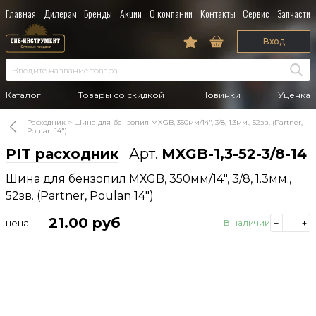
Главная
Дилерам
Бренды
Акции
О компании
Контакты
Сервис
Запчасти
Вход
Каталог
Товары со скидкой
Новинки
Уценка
Расходник
Шина для бензопил МХGB, 350мм/14", 3/8, 1.3мм., 52зв. (Partner,
Poulan 14")
PIT расходник
Арт.
MXGB-1,3-52-3/8-14
Шина для бензопил МХGB, 350мм/14", 3/8, 1.3мм.,
52зв. (Partner, Poulan 14")
21.00
руб
цена
В наличии