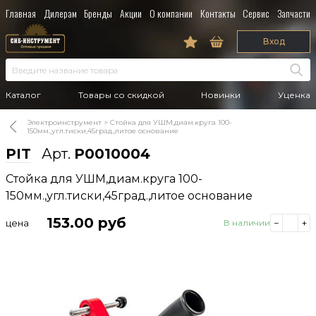
Главная
Дилерам
Бренды
Акции
О компании
Контакты
Сервис
Запчасти
Вход
Каталог
Товары со скидкой
Новинки
Уценка
Электроинструмент
Стойка для УШМ,диам.круга 100-
150мм.,угл.тиски,45град.,литое основание
PIT
Арт.
P0010004
Стойка для УШМ,диам.круга 100-
150мм.,угл.тиски,45град.,литое основание
153.00
руб
цена
В наличии