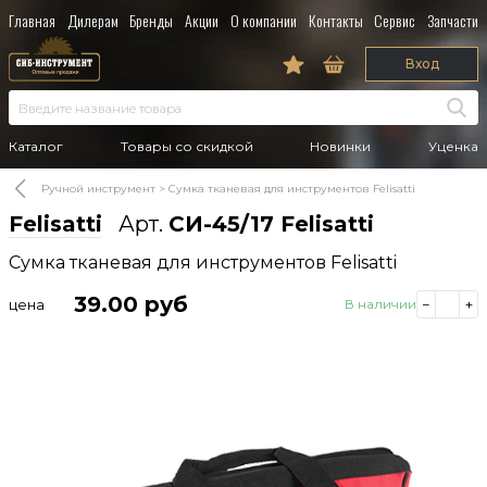
Главная
Дилерам
Бренды
Акции
О компании
Контакты
Сервис
Запчасти
Вход
Каталог
Товары со скидкой
Новинки
Уценка
Ручной инструмент
Сумка тканевая для инструментов Felisatti
Felisatti
Арт.
СИ-45/17 Felisatti
Сумка тканевая для инструментов Felisatti
39.00
руб
цена
В наличии